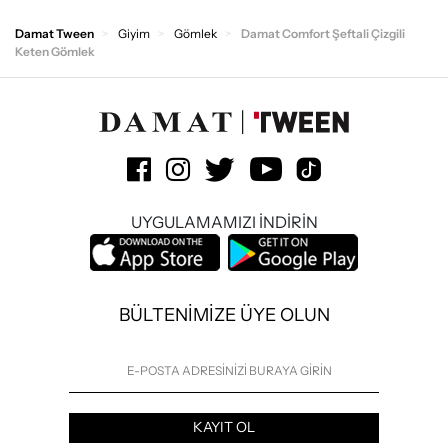
Damat Tween
Giyim
Gömlek
Damat Comfort Şeftali Çizgili
Keten Gömlek
UYGULAMAMIZI İNDİRİN
BÜLTENİMİZE ÜYE OLUN
KAYIT OL