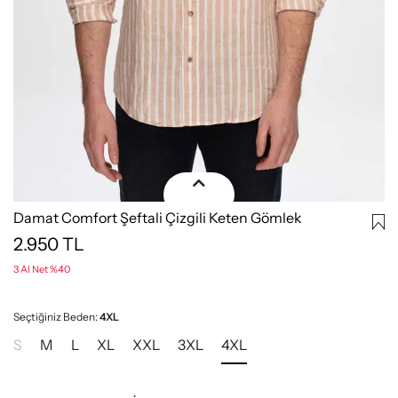
Damat Comfort Şeftali Çizgili Keten Gömlek
2.950
TL
3 Al Net %40
Seçtiğiniz Beden:
4XL
S
M
L
XL
XXL
3XL
4XL