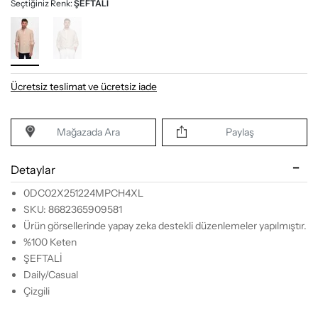
Seçtiğiniz Renk:
ŞEFTALİ
Ücretsiz teslimat ve ücretsiz iade
Mağazada Ara
Paylaş
Detaylar
0DC02X251224MPCH4XL
SKU: 8682365909581
Ürün görsellerinde yapay zeka destekli düzenlemeler yapılmıştır.
%100 Keten
ŞEFTALİ
Daily/Casual
Çizgili