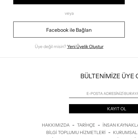
veya
Facebook ile Bağlan
Üye değil misin?
Yeni Üyelik Oluştur
BÜLTENİMİZE ÜYE
KAYIT OL
-
-
HAKKIMIZDA
TARIHÇE
İNSAN KAYNAKL
-
BILGI TOPLUMU HIZMETLERI
KURUMSAL 