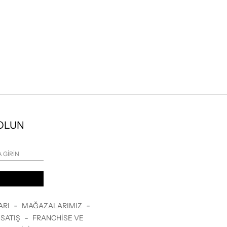
 OLUN
-
-
ARI
MAĞAZALARIMIZ
-
SATIŞ
FRANCHISE VE