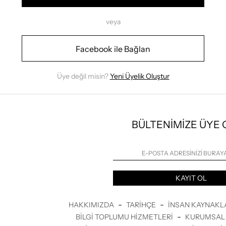
veya
Facebook ile Bağlan
Üye değil misin?
Yeni Üyelik Oluştur
BÜLTENİMİZE ÜYE
KAYIT OL
-
-
HAKKIMIZDA
TARIHÇE
İNSAN KAYNAKL
-
BILGI TOPLUMU HIZMETLERI
KURUMSAL 