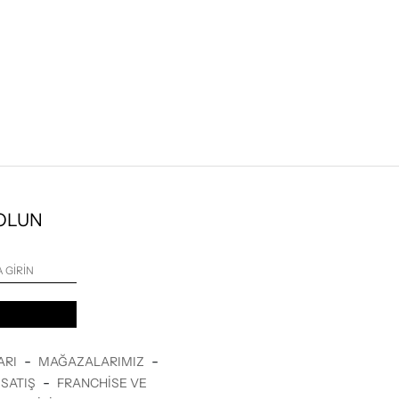
 OLUN
-
-
ARI
MAĞAZALARIMIZ
-
SATIŞ
FRANCHISE VE