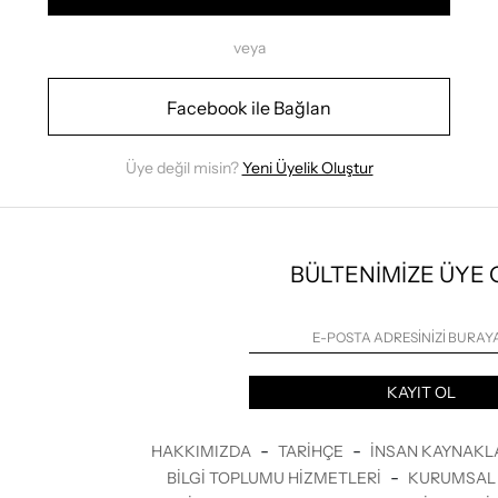
veya
Facebook ile Bağlan
Üye değil misin?
Yeni Üyelik Oluştur
BÜLTENİMİZE ÜYE
KAYIT OL
-
-
HAKKIMIZDA
TARIHÇE
İNSAN KAYNAKL
-
BILGI TOPLUMU HIZMETLERI
KURUMSAL 