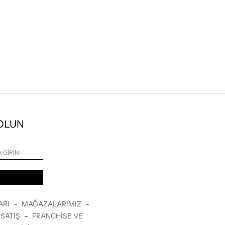
 OLUN
-
-
ARI
MAĞAZALARIMIZ
-
SATIŞ
FRANCHISE VE