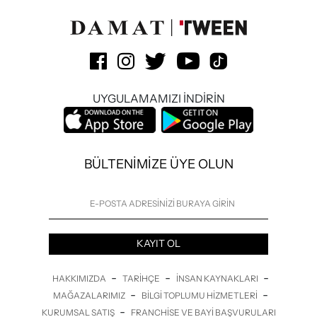
UYGULAMAMIZI İNDİRİN
BÜLTENİMİZE ÜYE OLUN
KAYIT OL
-
-
-
HAKKIMIZDA
TARIHÇE
İNSAN KAYNAKLARI
-
-
MAĞAZALARIMIZ
BILGI TOPLUMU HIZMETLERI
-
KURUMSAL SATIŞ
FRANCHISE VE BAYI BAŞVURULARI