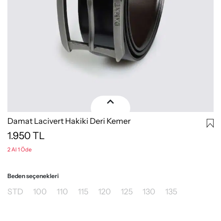
Damat Lacivert Hakiki Deri Kemer
1.950
TL
2 Al 1 Öde
Beden seçenekleri
STD
100
110
115
120
125
130
135