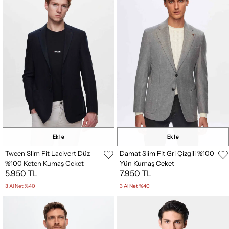
Ekle
Ekle
Tween Slim Fit Lacivert Düz
Damat Slim Fit Gri Çizgili %100
%100 Keten Kumaş Ceket
Yün Kumaş Ceket
5.950 TL
7.950 TL
3 Al Net %40
3 Al Net %40