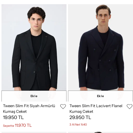
Ekle
Ekle
Tween Slim Fit Siyah Armürlü
Tween Slim Fit Lacivert Flanel
Kumaş Ceket
Kumaş Ceket
19.950 TL
29.950 TL
11.970 TL
3 Al Net %40
Sepette