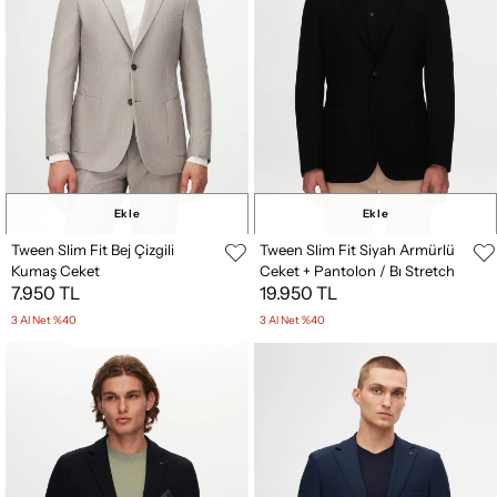
Ekle
Ekle
Tween Slim Fit Bej Çizgili
Tween Slim Fit Siyah Armürlü
Kumaş Ceket
Ceket + Pantolon / Bı Stretch
7.950 TL
19.950 TL
Kumaş Ceket
3 Al Net %40
3 Al Net %40