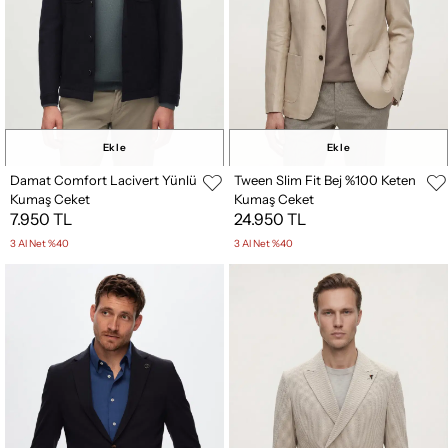
Ekle
Ekle
Damat Comfort Lacivert Yünlü
Tween Slim Fit Bej %100 Keten
Kumaş Ceket
Kumaş Ceket
7.950 TL
24.950 TL
3 Al Net %40
3 Al Net %40