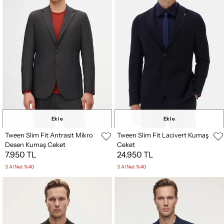
Ekle
Ekle
Tween Slim Fit Antrasit Mikro
Tween Slim Fit Lacivert Kumaş
Desen Kumaş Ceket
Ceket
7.950 TL
24.950 TL
3 Al Net %40
3 Al Net %40