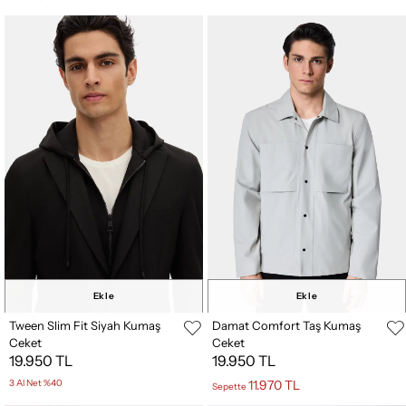
Ekle
Ekle
Tween Slim Fit Siyah Kumaş
Damat Comfort Taş Kumaş
Ceket
Ceket
19.950 TL
19.950 TL
3 Al Net %40
11.970 TL
Sepette