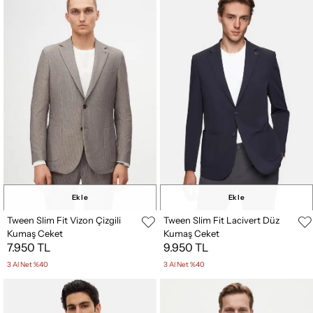
Ekle
Ekle
Tween Slim Fit Vizon Çizgili
Tween Slim Fit Lacivert Düz
Kumaş Ceket
Kumaş Ceket
7.950 TL
9.950 TL
3 Al Net %40
3 Al Net %40