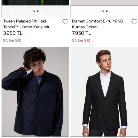
Ekle
Ekle
Tween Relaxed Fit Haki
Damat Comfort Ekru Yünlü
Tencel™ -Keten Karışımlı
Kumaş Ceket
3.950 TL
7.950 TL
Kumaş Ceket
3 Al Net %40
3 Al Net %40