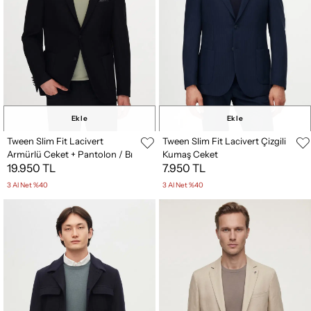
Ekle
Ekle
Tween Slim Fit Lacivert
Tween Slim Fit Lacivert Çizgili
Armürlü Ceket + Pantolon / Bı
Kumaş Ceket
19.950 TL
7.950 TL
Stretch Kumaş Ceket
3 Al Net %40
3 Al Net %40