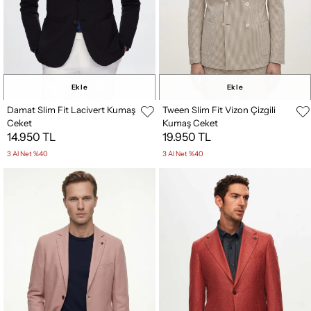
Ekle
Ekle
Damat Slim Fit Lacivert Kumaş
Tween Slim Fit Vizon Çizgili
Ceket
Kumaş Ceket
14.950 TL
19.950 TL
3 Al Net %40
3 Al Net %40