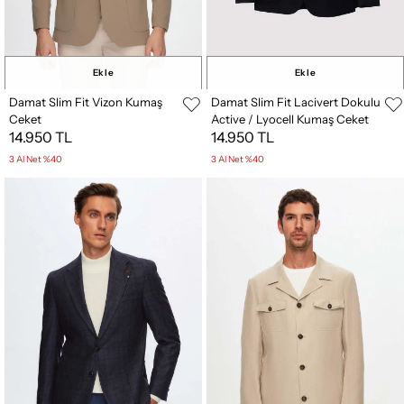
Ekle
Ekle
Damat Slim Fit Vizon Kumaş
Damat Slim Fit Lacivert Dokulu
Ceket
Active / Lyocell Kumaş Ceket
14.950 TL
14.950 TL
3 Al Net %40
3 Al Net %40