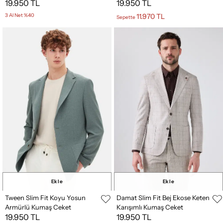
19.950 TL
19.950 TL
3 Al Net %40
11.970 TL
Sepette
Ekle
Ekle
Tween Slim Fit Koyu Yosun
Damat Slim Fit Bej Ekose Keten
Armürlü Kumaş Ceket
Karışımlı Kumaş Ceket
19.950 TL
19.950 TL