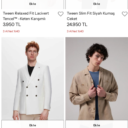
Ekle
Ekle
Tween Relaxed Fit Lacivert
Tween Slim Fit Siyah Kumaş
Tencel™ -Keten Karışımlı
Ceket
3.950 TL
24.950 TL
Kumaş Ceket
3 Al Net %40
3 Al Net %40
Ekle
Ekle