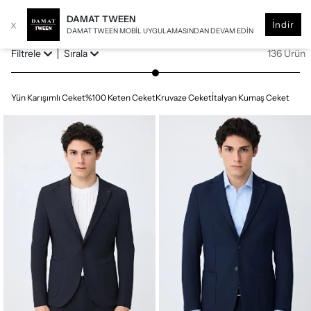
DAMAT TWEEN
x
İndir
DAMAT TWEEN MOBIL UYGULAMASINDAN DEVAM EDIN
Filtrele
Sırala
136 Ürün
Yün Karışımlı Ceket
%100 Keten Ceket
Kruvaze Ceket
İtalyan Kumaş Ceket