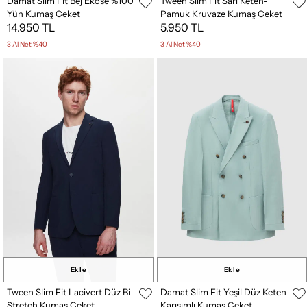
Damat Slim Fit Bej Ekose %100
Tween Slim Fit Sarı Keten-
Yün Kumaş Ceket
Pamuk Kruvaze Kumaş Ceket
14.950 TL
5.950 TL
3 Al Net %40
3 Al Net %40
Ekle
Ekle
Tween Slim Fit Lacivert Düz Bi
Damat Slim Fit Yeşil Düz Keten
Stretch Kumaş Ceket
Karışımlı Kumaş Ceket