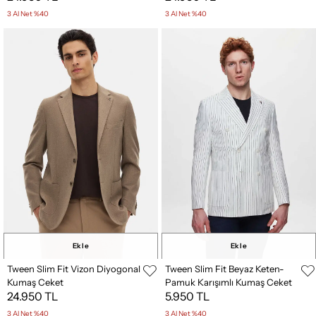
3 Al Net %40
3 Al Net %40
Ekle
Ekle
Tween Slim Fit Vizon Diyogonal
Tween Slim Fit Beyaz Keten-
Kumaş Ceket
Pamuk Karışımlı Kumaş Ceket
24.950 TL
5.950 TL
3 Al Net %40
3 Al Net %40