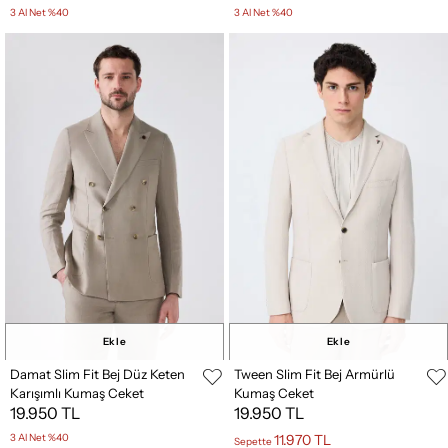
3 Al Net %40
3 Al Net %40
Ekle
Ekle
Damat Slim Fit Bej Düz Keten
Tween Slim Fit Bej Armürlü
Karışımlı Kumaş Ceket
Kumaş Ceket
19.950 TL
19.950 TL
3 Al Net %40
11.970 TL
Sepette