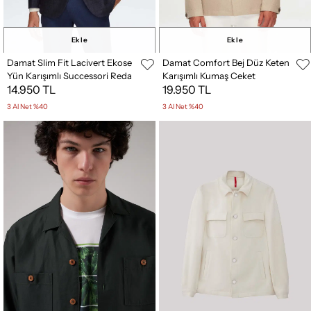
Ekle
Ekle
Damat Slim Fit Lacivert Ekose
Damat Comfort Bej Düz Keten
Yün Karışımlı Successori Reda
Karışımlı Kumaş Ceket
14.950 TL
19.950 TL
Kumaş Ceket
3 Al Net %40
3 Al Net %40