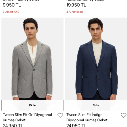
9.950 TL
19.950 TL
3 Al Net %40
3 Al Net %40
Ekle
Ekle
Tween Slim Fit Gri Diyogonal
Tween Slim Fit İndigo
Kumaş Ceket
Diyogonal Kumaş Ceket
24.950 TL
24.950 TL