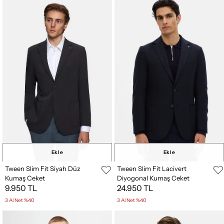
Ekle
Ekle
Tween Slim Fit Siyah Düz
Tween Slim Fit Lacivert
Kumaş Ceket
Diyogonal Kumaş Ceket
9.950 TL
24.950 TL
3 Al Net %40
3 Al Net %40