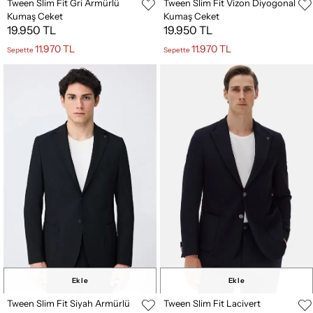
Tween Slim Fit Gri Armürlü
Tween Slim Fit Vizon Diyogonal
Kumaş Ceket
Kumaş Ceket
19.950 TL
19.950 TL
11.970 TL
11.970 TL
Sepette
Sepette
Ekle
Ekle
Tween Slim Fit Siyah Armürlü
Tween Slim Fit Lacivert