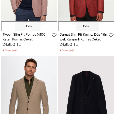
Ekle
Ekle
Tween Slim Fit Pembe %100
Damat Slim Fit Kırmızı Düz Yün
Keten Kumaş Ceket
İpek Karışımlı Kumaş Ceket
24.950 TL
24.950 TL
3 Al Net %40
3 Al Net %40