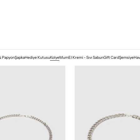
& Papyon
Şapka
Hediye Kutusu
Kolye
Mum
El Kremi - Sıvı Sabun
Gift Card
Şemsiye
Hav