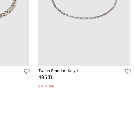
Tween Standart Kolye
495 TL
2 Al 1 Öde