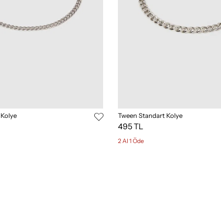
 Kolye
Tween Standart Kolye
495 TL
2 Al 1 Öde