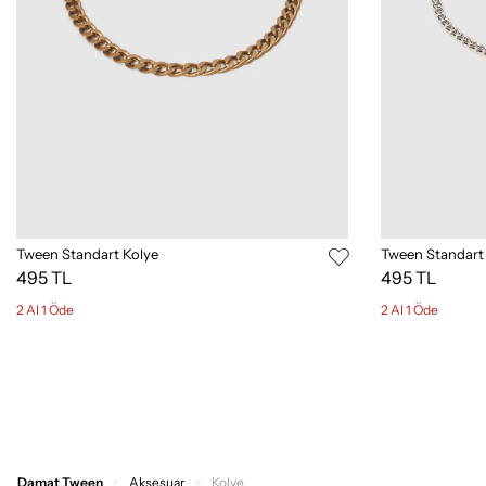
Tween Standart Kolye
Tween Standart
495 TL
495 TL
2 Al 1 Öde
2 Al 1 Öde
Damat Tween
Aksesuar
Kolye