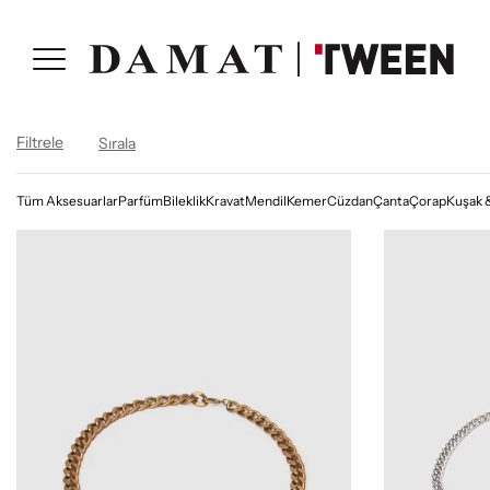
Filtrele
Sırala
Tüm Aksesuarlar
Parfüm
Bileklik
Kravat
Mendil
Kemer
Cüzdan
Çanta
Çorap
Kuşak 