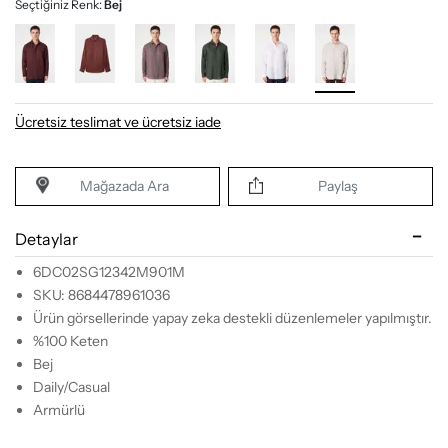
Seçtiğiniz Renk:
Bej
Ücretsiz teslimat ve ücretsiz iade
Mağazada Ara
Paylaş
Detaylar
6DC02SG12342M901M
SKU: 8684478961036
Ürün görsellerinde yapay zeka destekli düzenlemeler yapılmıştır.
%100 Keten
Bej
Daily/Casual
Armürlü