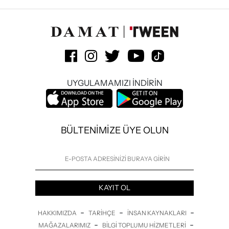
UYGULAMAMIZI İNDİRİN
BÜLTENİMİZE ÜYE OLUN
KAYIT OL
-
-
-
HAKKIMIZDA
TARIHÇE
İNSAN KAYNAKLARI
-
-
MAĞAZALARIMIZ
BILGI TOPLUMU HIZMETLERI