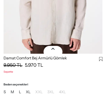
Damat Comfort Bej Armürlü Gömlek
9.950
TL
5.970
TL
Sepette
Beden seçenekleri
S
M
L
XL
XXL
3XL
4XL