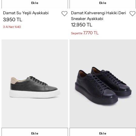
Ekle
Ekle
Damat Su Yeşili Ayakkabi
Damat Kahverengi Hakiki Deri
Sneaker Ayakkabi
3.950 TL
12.950 TL
3 Al Net %40
7.770 TL
Sepette
Ekle
Ekle