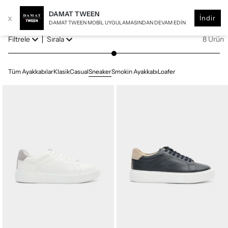
DAMAT TWEEN
x
İndir
DAMAT TWEEN MOBIL UYGULAMASINDAN DEVAM EDIN
Filtrele
Sırala
8 Ürün
Tüm Ayakkabılar
Klasik
Casual
Sneaker
Smokin Ayakkabı
Loafer