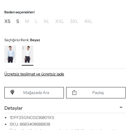
Beden seçenekleri
XS
S
M
L
XL
XXL
3XL
4XL
Seçtiğiniz Renk:
Beyaz
Ücretsiz teslimat ve ücretsiz iade
Mağazada Ara
Paylaş
Detaylar
1DFF2SGNC0236801XS
SKU: 8683408688838