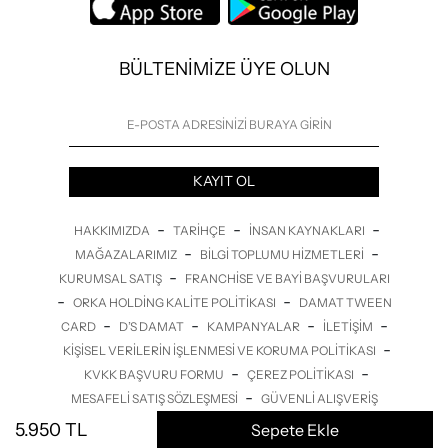
BÜLTENİMİZE ÜYE OLUN
KAYIT OL
-
-
-
HAKKIMIZDA
TARIHÇE
İNSAN KAYNAKLARI
-
-
MAĞAZALARIMIZ
BILGI TOPLUMU HIZMETLERI
-
KURUMSAL SATIŞ
FRANCHISE VE BAYI BAŞVURULARI
-
-
ORKA HOLDING KALITE POLITIKASI
DAMAT TWEEN
-
-
-
-
CARD
D’S DAMAT
KAMPANYALAR
İLETİŞİM
-
KIŞISEL VERILERIN İŞLENMESI VE KORUMA POLITIKASI
-
-
KVKK BAŞVURU FORMU
ÇEREZ POLITIKASI
-
MESAFELI SATIŞ SÖZLEŞMESI
GÜVENLI ALIŞVERIŞ
5.950
TL
Sepete Ekle