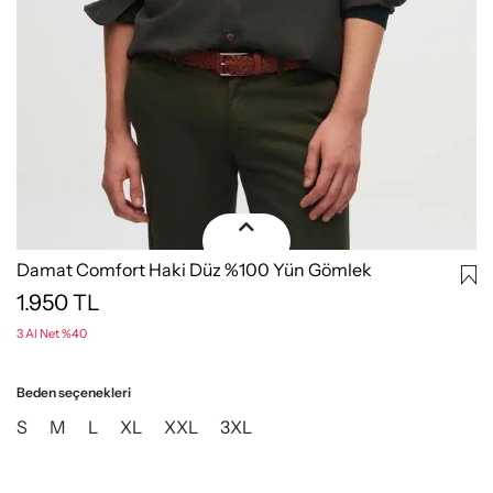
Damat Comfort Haki Düz %100 Yün Gömlek
1.950
TL
3 Al Net %40
Beden seçenekleri
S
M
L
XL
XXL
3XL