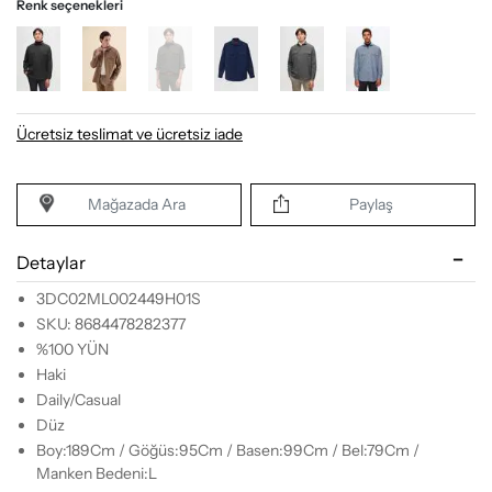
Renk seçenekleri
Ücretsiz teslimat ve ücretsiz iade
Mağazada Ara
Paylaş
Detaylar
3DC02ML002449H01S
SKU: 8684478282377
%100 YÜN
Haki
Daily/Casual
Düz
Boy:189Cm / Göğüs:95Cm / Basen:99Cm / Bel:79Cm /
Manken Bedeni:L