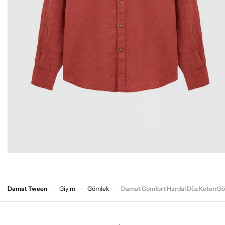
Damat Tween
Giyim
Gömlek
Damat Comfort Hardal Düz Keten G