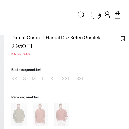
Damat Comfort Hardal Düz Keten Gömlek
2.950
TL
3 Al Net %40
Beden seçenekleri
XS
S
M
L
XL
XXL
3XL
Renk seçenekleri