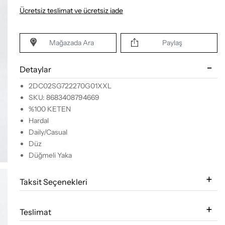
Ücretsiz teslimat ve ücretsiz iade
Mağazada Ara
Paylaş
Detaylar
2DC02SG722270G01XXL
SKU: 8683408794669
%100 KETEN
Hardal
Daily/Casual
Düz
Düğmeli Yaka
Taksit Seçenekleri
Teslimat