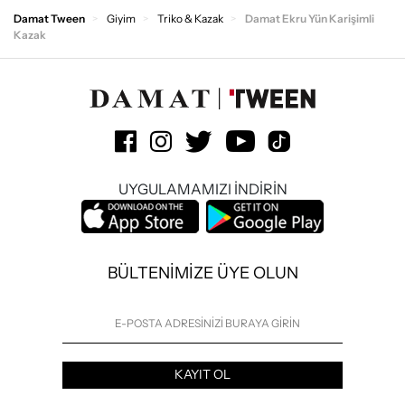
Damat Tween
Giyim
Triko & Kazak
Damat Ekru Yün Karişimli
Kazak
UYGULAMAMIZI İNDİRİN
BÜLTENİMİZE ÜYE OLUN
KAYIT OL