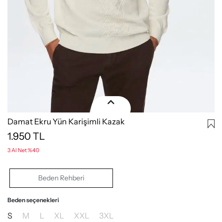
Damat Ekru Yün Karişimli Kazak
1.950
TL
3 Al Net %40
Beden Rehberi
Beden seçenekleri
S
M
L
XL
XXL
3XL