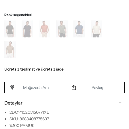
Renk seçenekleri
Ücretsiz teslimat ve ücretsiz iade
Mağazada Ara
Paylaş
Detaylar
2DC1410205150771XL
SKU: 8683408775637
%100 PAMUK