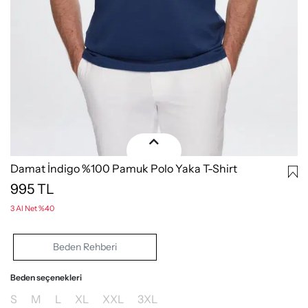
Damat İndigo %100 Pamuk Polo Yaka T-Shirt
995
TL
3 Al Net %40
Beden Rehberi
Beden seçenekleri
S
M
L
XL
XXL
3XL