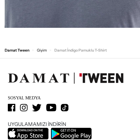
Damat Tween
Giyim
Damat İndigo Pamuklu T-Shirt
SOSYAL MEDYA
UYGULAMAMIZI İNDİRİN