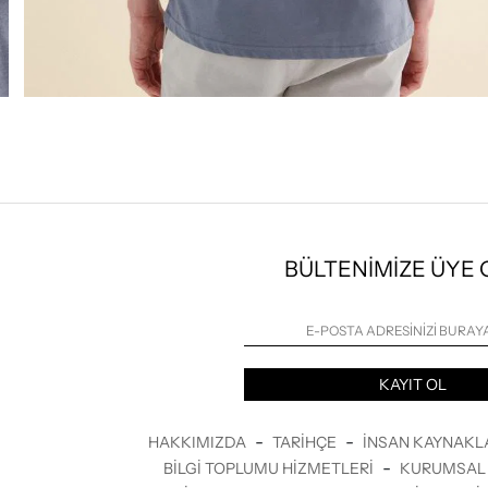
BÜLTENİMİZE ÜYE
KAYIT OL
-
-
HAKKIMIZDA
TARIHÇE
İNSAN KAYNAKL
-
BILGI TOPLUMU HIZMETLERI
KURUMSAL 