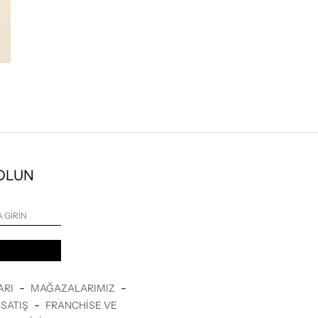
 OLUN
-
-
ARI
MAĞAZALARIMIZ
-
SATIŞ
FRANCHISE VE