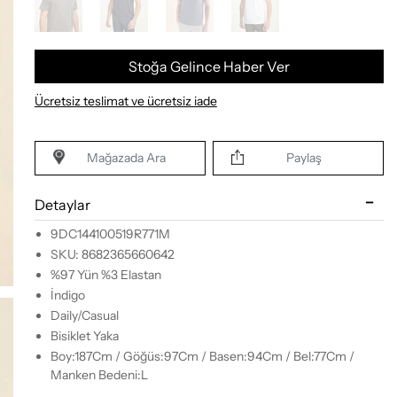
Stoğa Gelince Haber Ver
Ücretsiz teslimat ve ücretsiz iade
Mağazada Ara
Paylaş
Detaylar
9DC144100519R771M
SKU: 8682365660642
%97 Yün %3 Elastan
İndigo
Daily/Casual
Bisiklet Yaka
Boy:187Cm / Göğüs:97Cm / Basen:94Cm / Bel:77Cm /
Manken Bedeni:L