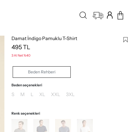
Damat İndigo Pamuklu T-Shirt
495
TL
3 Al Net %40
Beden Rehberi
Beden seçenekleri
S
M
L
XL
XXL
3XL
Renk seçenekleri