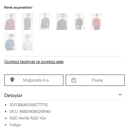
Renk seçenekleri
Ücretsiz teslimat ve ücretsiz iade
Mağazada Ara
Paylaş
Detaylar
1DF0664005677771S
SKU: 8683408529940
%50 Akrilik %50 Yün
İndigo