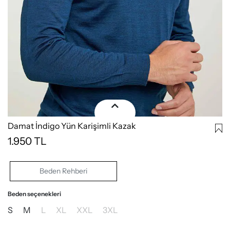
Damat İndigo Yün Karişimli Kazak
1.950
TL
Beden Rehberi
Beden seçenekleri
S
M
L
XL
XXL
3XL