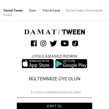
Damat Tween
Giyim
Triko & Kazak
Damat İndigo Yün Karişimli
Kazak
UYGULAMAMIZI İNDİRİN
BÜLTENİMİZE ÜYE OLUN
KAYIT OL