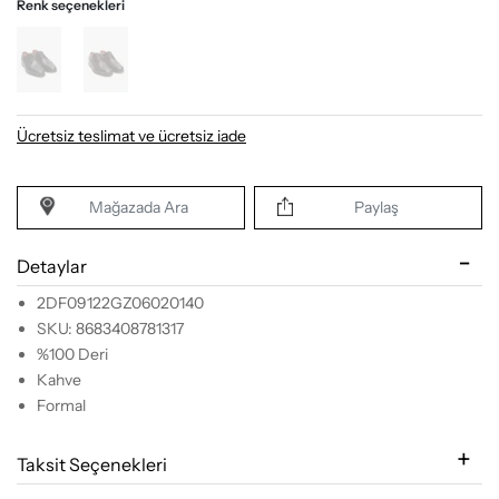
Renk seçenekleri
Ücretsiz teslimat ve ücretsiz iade
Mağazada Ara
Paylaş
Detaylar
2DF09122GZ06020140
SKU: 8683408781317
%100 Deri
Kahve
Formal
Taksit Seçenekleri