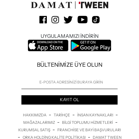
UYGULAMAMIZI İNDİRİN
BÜLTENİMİZE ÜYE OLUN
KAYIT OL
-
-
-
HAKKIMIZDA
TARIHÇE
İNSAN KAYNAKLARI
-
-
MAĞAZALARIMIZ
BILGI TOPLUMU HIZMETLERI
-
KURUMSAL SATIŞ
FRANCHISE VE BAYI BAŞVURULARI
-
-
ORKA HOLDING KALITE POLITIKASI
DAMAT TWEEN