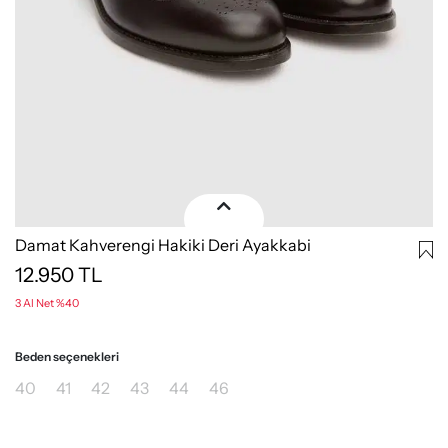
Damat Kahverengi Hakiki Deri Ayakkabi
12.950
TL
3 Al Net %40
Beden seçenekleri
40
41
42
43
44
46