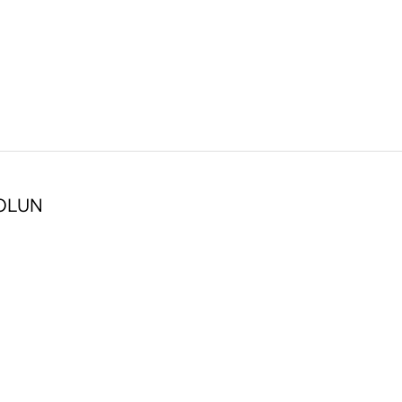
 OLUN
-
-
ARI
MAĞAZALARIMIZ
-
SATIŞ
FRANCHISE VE
-
E POLITIKASI
DAMAT