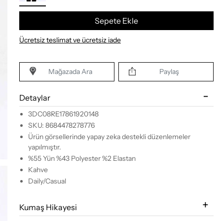
Sepete Ekle
Ücretsiz teslimat ve ücretsiz iade
Mağazada Ara
Paylaş
Detaylar
3DC08RE17861920148
SKU: 8684478278776
Ürün görsellerinde yapay zeka destekli düzenlemeler
yapılmıştır.
%55 Yün %43 Polyester %2 Elastan
Kahve
Daily/Casual
Kumaş Hikayesi