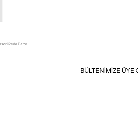
sori Reda Palto
BÜLTENİMİZE ÜYE
KAYIT OL
-
-
HAKKIMIZDA
TARIHÇE
İNSAN KAYNAKL
-
BILGI TOPLUMU HIZMETLERI
KURUMSAL 
-
BAYI BAŞVURULARI
ORKA HOLDING KALIT