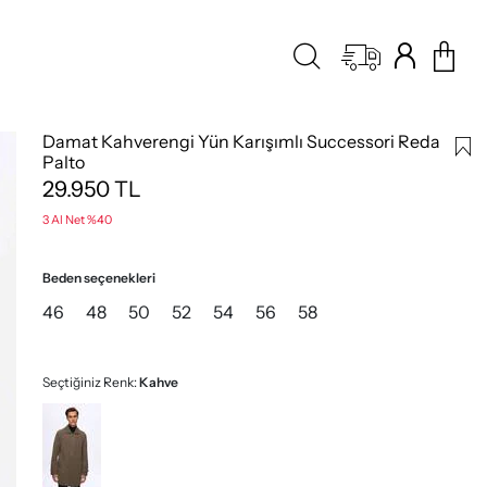
Damat Kahverengi Yün Karışımlı Successori Reda
Palto
29.950
TL
3 Al Net %40
Beden seçenekleri
46
48
50
52
54
56
58
Seçtiğiniz Renk:
Kahve