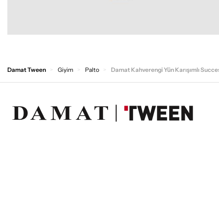
Damat Tween
Giyim
Palto
Damat Kahverengi Yün Karışımlı Succes
SOSYAL MEDYA
UYGULAMAMIZI İNDİRİN