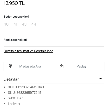
12.950
TL
Beden seçenekleri
40
41
43
44
Renk seçenekleri
Ücretsiz teslimat ve ücretsiz iade
Mağazada Ara
Paylaş
Detaylar
9DF09122GZ14M10140
SKU: 8682365977245
%100 Deri
Lacivert