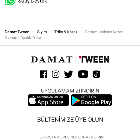
Satış Destek
Damat Tween
Giyim
Triko & Kazak
Damat Lacivert Keten
Karışımlı Yazlık Triko
UYGULAMAMIZI İNDİRİN
BÜLTENİMİZE ÜYE OLUN