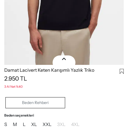
Damat Lacivert Keten Karışımlı Yazlık Triko
2.950
TL
3 Al Net %40
Beden Rehberi
Beden seçenekleri
S
M
L
XL
XXL
3XL
4XL