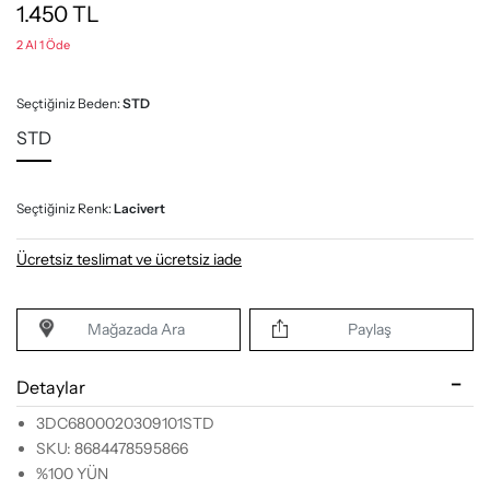
1.450
TL
2 Al 1 Öde
Seçtiğiniz Beden:
STD
STD
Seçtiğiniz Renk:
Lacivert
Ücretsiz teslimat ve ücretsiz iade
Mağazada Ara
Paylaş
Detaylar
3DC6800020309101STD
SKU: 8684478595866
%100 YÜN