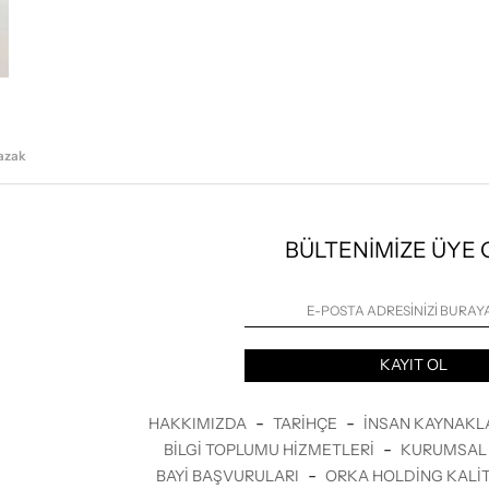
Kazak
BÜLTENİMİZE ÜYE
KAYIT OL
-
-
HAKKIMIZDA
TARIHÇE
İNSAN KAYNAKL
-
BILGI TOPLUMU HIZMETLERI
KURUMSAL 
-
BAYI BAŞVURULARI
ORKA HOLDING KALIT