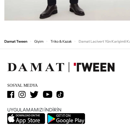
Damat Tween
Giyim
Triko & Kazak
Damat Lacivert Yün Karişimli 
SOSYAL MEDYA
UYGULAMAMIZI İNDİRİN