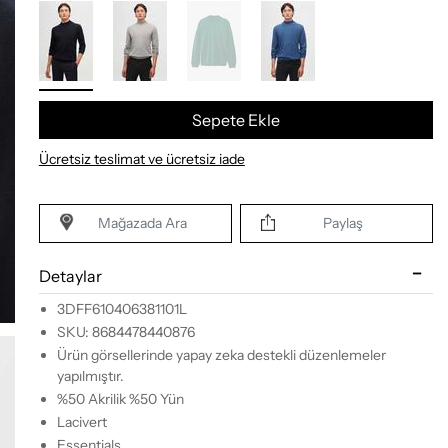
Sepete Ekle
Ücretsiz teslimat ve ücretsiz iade
Mağazada Ara
Paylaş
Detaylar
3DFF610406381101L
SKU: 8684478440876
Ürün görsellerinde yapay zeka destekli düzenlemeler
yapılmıştır.
%50 Akrilik %50 Yün
Lacivert
Essentials