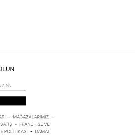
 OLUN
-
-
ARI
MAĞAZALARIMIZ
-
SATIŞ
FRANCHISE VE
-
E POLITIKASI
DAMAT