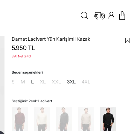
Damat Lacivert Yün Karişimli Kazak
5.950
TL
3 Al Net %40
Beden seçenekleri
S
M
L
XL
XXL
3XL
4XL
Seçtiğiniz Renk:
Lacivert