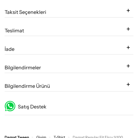
Taksit Seçenekleri
Teslimat
İade
Bilgilendirmeler
Bilgilendirme Ürünü
Satış Destek
Damat Tween
Giyim
T-Shirt
Damat Regular Fit Ekru %100