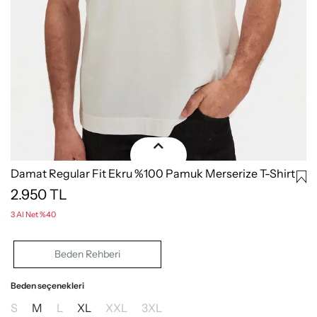
Damat Regular Fit Ekru %100 Pamuk Merserize T-Shirt
2.950
TL
3 Al Net %40
Beden Rehberi
Beden seçenekleri
S
M
L
XL
XXL
3XL