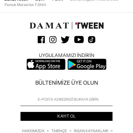
Pamuk Merserize T-Shirt
UYGULAMAMIZI İNDİRİN
BÜLTENİMİZE ÜYE OLUN
KAYIT OL
-
-
-
HAKKIMIZDA
TARIHÇE
İNSAN KAYNAKLARI