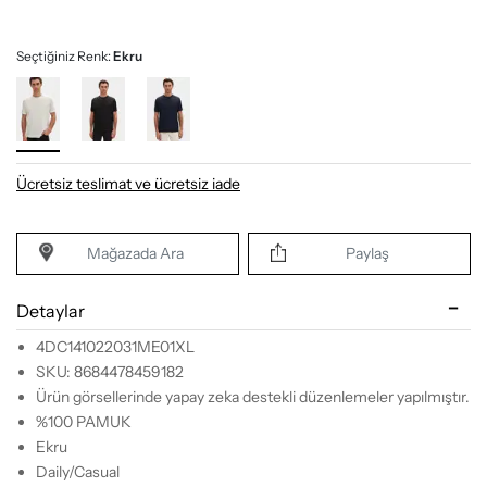
Seçtiğiniz Renk:
Ekru
Ücretsiz teslimat ve ücretsiz iade
Mağazada Ara
Paylaş
Detaylar
4DC141022031ME01XL
SKU: 8684478459182
Ürün görsellerinde yapay zeka destekli düzenlemeler yapılmıştır.
%100 PAMUK
Ekru
Daily/Casual