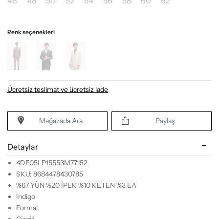
46
48
50
52
54
56
58
60
62
Renk seçenekleri
Ücretsiz teslimat ve ücretsiz iade
Mağazada Ara
Paylaş
Detaylar
4DF05LP15553M77152
SKU: 8684478430785
%67 YÜN %20 İPEK %10 KETEN %3 EA
İndigo
Formal
Çizgili