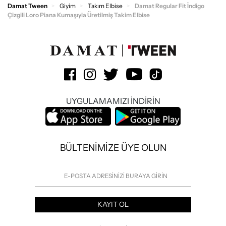
Damat Tween
Giyim
Takım Elbise
Damat Regular Fit İndigo
Çizgili Loro Piana Kumaşıyla Üretilmiş Takim Elbise
UYGULAMAMIZI İNDİRİN
BÜLTENİMİZE ÜYE OLUN
KAYIT OL