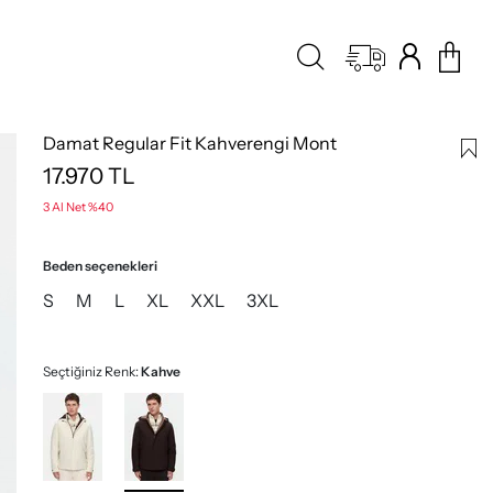
Damat Regular Fit Kahverengi Mont
17.970
TL
3 Al Net %40
Beden seçenekleri
S
M
L
XL
XXL
3XL
Seçtiğiniz Renk:
Kahve