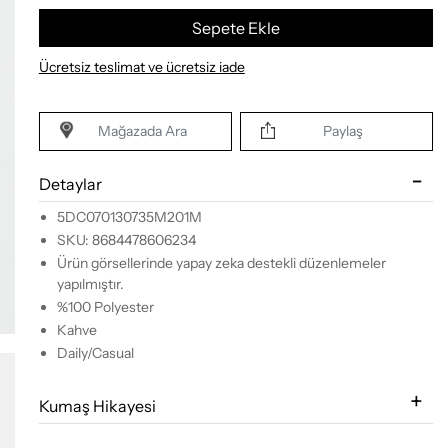
Sepete Ekle
Ücretsiz teslimat ve ücretsiz iade
Mağazada Ara
Paylaş
Detaylar
5DC070130735M201M
SKU: 8684478606234
Ürün görsellerinde yapay zeka destekli düzenlemeler
yapılmıştır.
%100 Polyester
Kahve
Daily/Casual
Kumaş Hikayesi