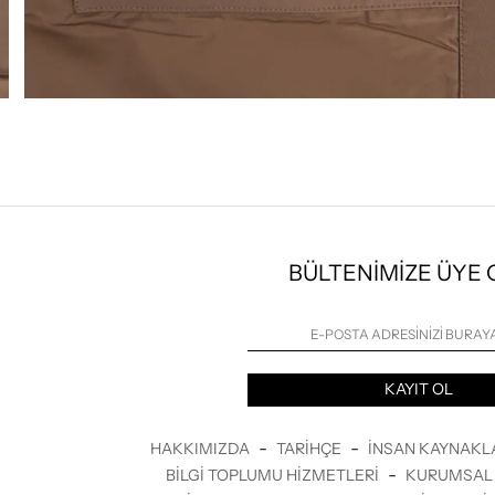
BÜLTENİMİZE ÜYE
KAYIT OL
-
-
HAKKIMIZDA
TARIHÇE
İNSAN KAYNAKL
-
BILGI TOPLUMU HIZMETLERI
KURUMSAL 