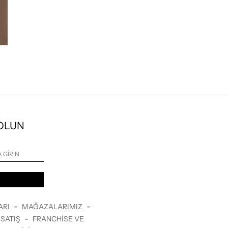
 OLUN
-
-
ARI
MAĞAZALARIMIZ
-
SATIŞ
FRANCHISE VE