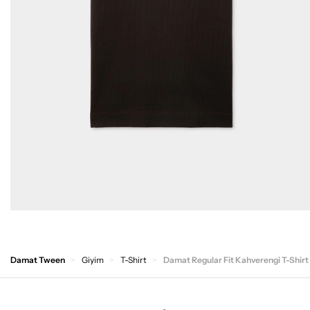
Damat Tween
Giyim
T-Shirt
Damat Regular Fit Kahverengi T-Shirt