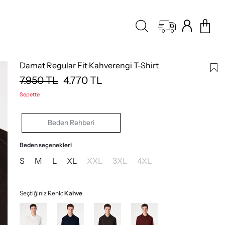
Damat Regular Fit Kahverengi T-Shirt
7.950
TL
4.770
TL
Sepette
Beden Rehberi
Beden seçenekleri
S
M
L
XL
XXL
3XL
4XL
Seçtiğiniz Renk:
Kahve