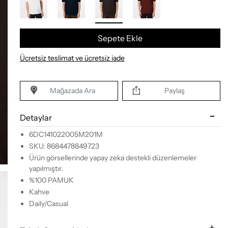
Sepete Ekle
Ücretsiz teslimat ve ücretsiz iade
Mağazada Ara
Paylaş
Detaylar
6DC141022005M201M
SKU: 8684478849723
Ürün görsellerinde yapay zeka destekli düzenlemeler
yapılmıştır.
%100 PAMUK
Kahve
Daily/Casual