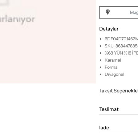
Mağ
Detaylar
6DF04D701462
SKU: 86844788
%68 YÜN %18 İP
Karamel
Formal
Diyagonel
Taksit Seçenekle
Teslimat
İade