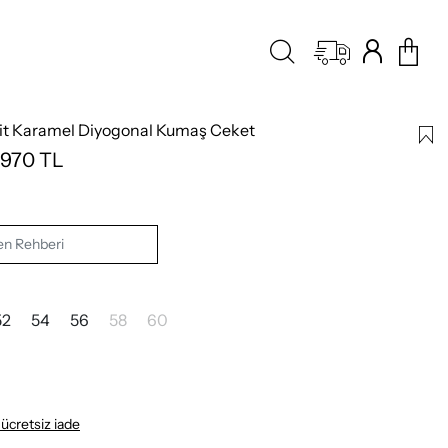
it Karamel Diyogonal Kumaş Ceket
.970
TL
n Rehberi
52
54
56
58
60
 ücretsiz iade