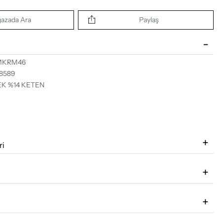
azada Ara
Paylaş
MKRM46
58589
EK %14 KETEN
ri