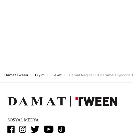
Damat Tween
Giyim
Ceket
Damat Regular Fit Karamel Diyogonal
SOSYAL MEDYA