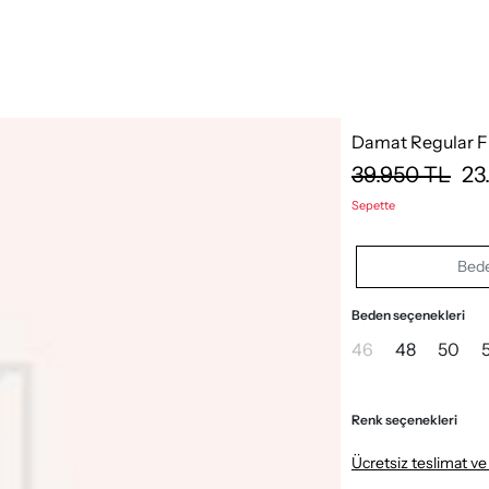
Damat Regular F
39.950
TL
23
Sepette
Bede
Beden seçenekleri
46
48
50
Renk seçenekleri
Ücretsiz teslimat ve