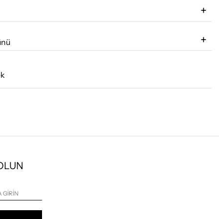
ünü
ek
 OLUN