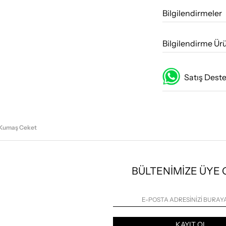
Bilgilendirmeler
Bilgilendirme Ür
Satış Dest
 Kumaş Ceket
BÜLTENİMİZE ÜYE
KAYIT OL