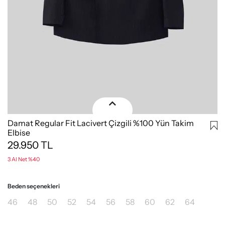
Damat Regular Fit Lacivert Çizgili %100 Yün Takim
Elbise
29.950
TL
3 Al Net %40
Beden seçenekleri
46
48
50
52
54
56
58
60
62
64