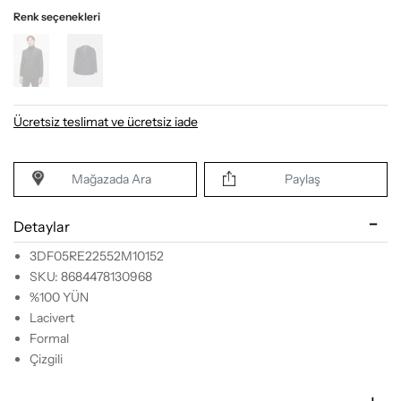
Renk seçenekleri
Ücretsiz teslimat ve ücretsiz iade
Mağazada Ara
Paylaş
Detaylar
3DF05RE22552M10152
SKU: 8684478130968
%100 YÜN
Lacivert
Formal
Çizgili