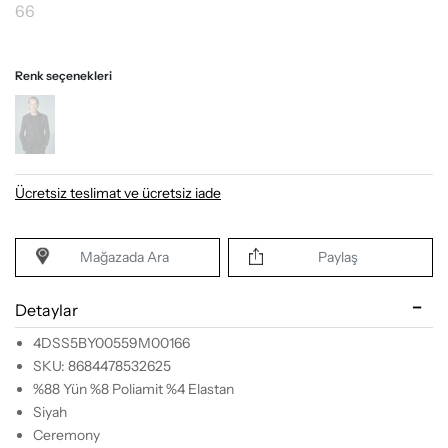
66
Renk seçenekleri
Ücretsiz teslimat ve ücretsiz iade
Mağazada Ara
Paylaş
Detaylar
4DSS5BY00559M00166
SKU: 8684478532625
%88 Yün %8 Poliamit %4 Elastan
Siyah
Ceremony