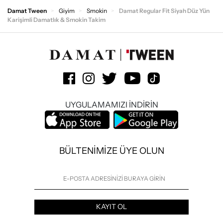
Damat Tween
Giyim
Smokin
Damat Regular Fit Siyah Düz Yün
Karişimli Damatlık & Smokin Takim
UYGULAMAMIZI İNDİRİN
BÜLTENİMİZE ÜYE OLUN
KAYIT OL