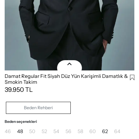
Damat Regular Fit Siyah Düz Yün Karişimli Damatlık &
Smokin Takim
39.950
TL
Beden Rehberi
Beden seçenekleri
46
48
50
52
54
56
58
60
62
64