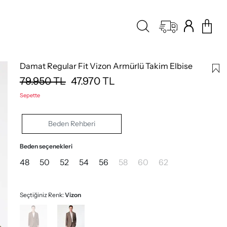
Damat Regular Fit Vizon Armürlü Takim Elbise
79.950
TL
47.970
TL
Sepette
Beden Rehberi
Beden seçenekleri
48
50
52
54
56
58
60
62
Seçtiğiniz Renk:
Vizon