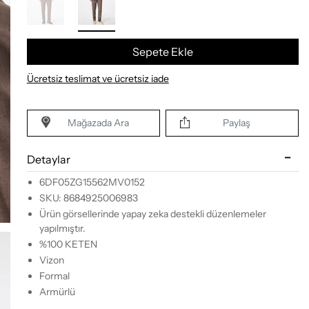
Sepete Ekle
Ücretsiz teslimat ve ücretsiz iade
Mağazada Ara
Paylaş
Detaylar
6DF05ZG15562MV0152
SKU: 8684925006983
Ürün görsellerinde yapay zeka destekli düzenlemeler
yapılmıştır.
%100 KETEN
Vizon
Formal
Armürlü