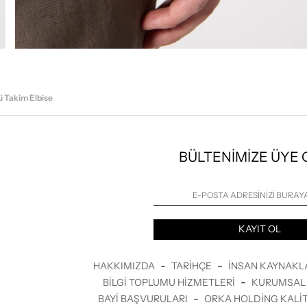
ü Takim Elbise
BÜLTENİMİZE ÜYE
KAYIT OL
-
-
HAKKIMIZDA
TARIHÇE
İNSAN KAYNAKL
-
BILGI TOPLUMU HIZMETLERI
KURUMSAL 
-
BAYI BAŞVURULARI
ORKA HOLDING KALIT