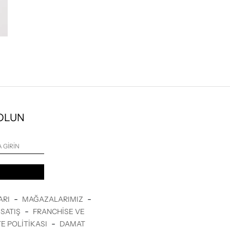
 OLUN
-
-
ARI
MAĞAZALARIMIZ
-
SATIŞ
FRANCHISE VE
-
E POLITIKASI
DAMAT