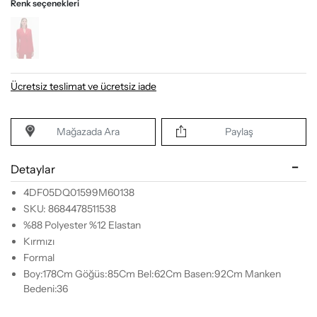
Renk seçenekleri
Ücretsiz teslimat ve ücretsiz iade
Mağazada Ara
Paylaş
Detaylar
4DF05DQ01599M60138
SKU: 8684478511538
%88 Polyester %12 Elastan
Kırmızı
Formal
Boy:178Cm Göğüs:85Cm Bel:62Cm Basen:92Cm Manken
Bedeni:36