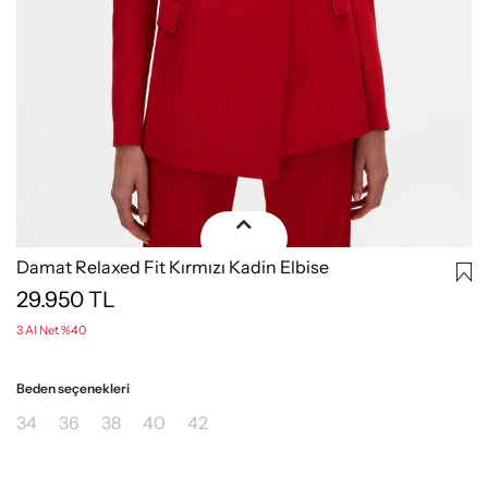
Damat Relaxed Fit Kırmızı Kadin Elbise
29.950
TL
3 Al Net %40
Beden seçenekleri
34
36
38
40
42