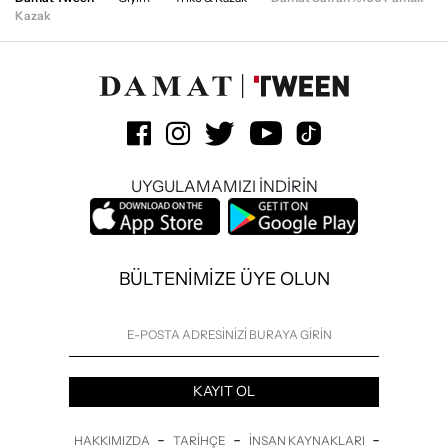
Kazak
UYGULAMAMIZI İNDİRİN
BÜLTENİMİZE ÜYE OLUN
KAYIT OL
-
-
-
HAKKIMIZDA
TARIHÇE
İNSAN KAYNAKLARI