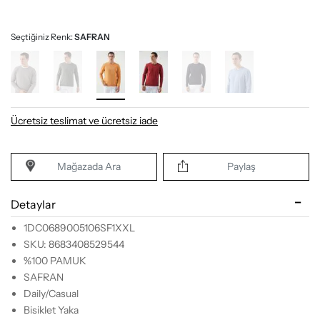
Seçtiğiniz Renk:
SAFRAN
Ücretsiz teslimat ve ücretsiz iade
Mağazada Ara
Paylaş
Detaylar
1DC0689005106SF1XXL
SKU: 8683408529544
%100 PAMUK
SAFRAN
Daily/Casual
Bisiklet Yaka