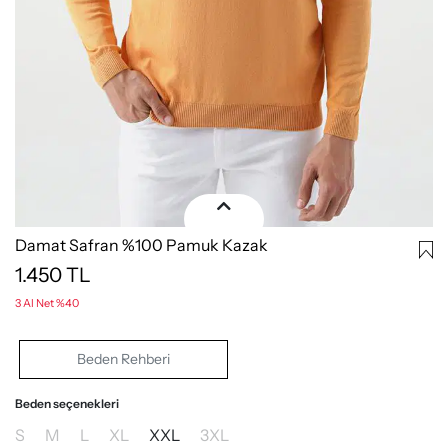
Damat Safran %100 Pamuk Kazak
1.450
TL
3 Al Net %40
Beden Rehberi
Beden seçenekleri
S
M
L
XL
XXL
3XL