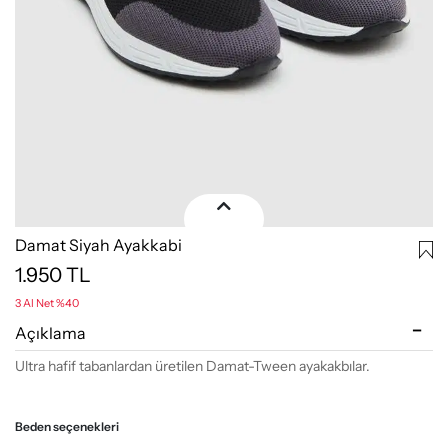
Damat Siyah Ayakkabi
1.950
TL
3 Al Net %40
Açıklama
Ultra hafif tabanlardan üretilen Damat-Tween ayakakbılar.
Beden seçenekleri