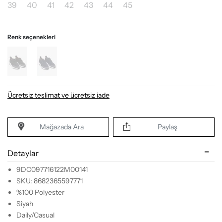
39
40
41
42
43
44
45
Renk seçenekleri
Ücretsiz teslimat ve ücretsiz iade
Mağazada Ara
Paylaş
Detaylar
9DC097716122M00141
SKU: 8682365597771
%100 Polyester
Siyah
Daily/Casual