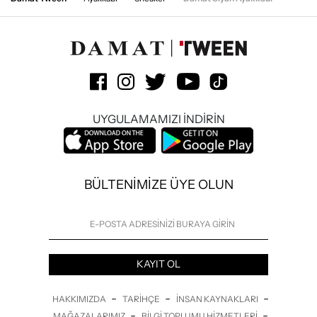
UYGULAMAMIZI İNDİRİN
BÜLTENİMİZE ÜYE OLUN
KAYIT OL
-
-
-
HAKKIMIZDA
TARIHÇE
İNSAN KAYNAKLARI
-
-
MAĞAZALARIMIZ
BILGI TOPLUMU HIZMETLERI