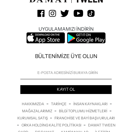
UYGULAMAMIZI İNDİRİN
BÜLTENİMİZE ÜYE OLUN
KAYIT OL
-
-
-
HAKKIMIZDA
TARIHÇE
İNSAN KAYNAKLARI
-
-
MAĞAZALARIMIZ
BILGI TOPLUMU HIZMETLERI
-
KURUMSAL SATIŞ
FRANCHISE VE BAYI BAŞVURULARI
-
-
ORKA HOLDING KALITE POLITIKASI
DAMAT TWEEN
-
-
-
-