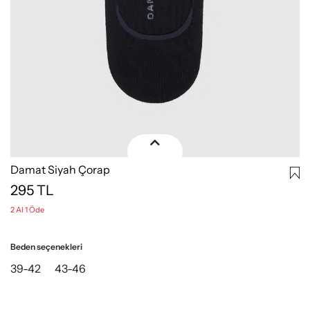
Damat Siyah Çorap
295
TL
2 Al 1 Öde
Beden seçenekleri
39-42
43-46