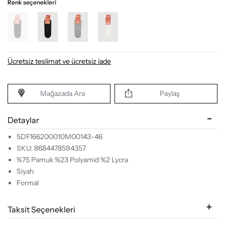
Renk seçenekleri
Ücretsiz teslimat ve ücretsiz iade
Mağazada Ara
Paylaş
Detaylar
5DF166200010M00143-46
SKU: 8684478594357
%75 Pamuk %23 Polyamid %2 Lycra
Siyah
Formal
Taksit Seçenekleri