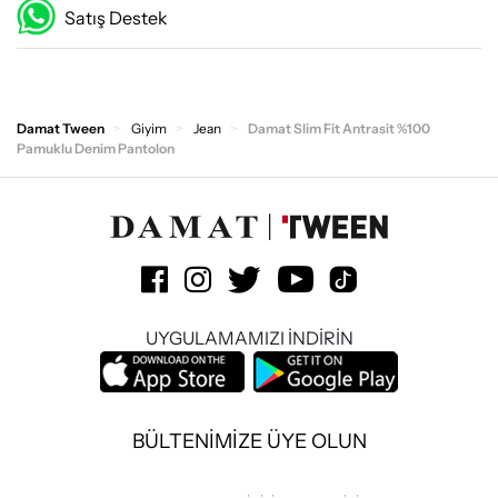
Satış Destek
Damat Tween
Giyim
Jean
Damat Slim Fit Antrasit %100
Pamuklu Denim Pantolon
UYGULAMAMIZI İNDİRİN
BÜLTENİMİZE ÜYE OLUN