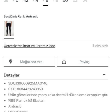
38
40
42
44
46
48
50
52
54
Seçtiğiniz Renk:
Antrasit
Ücretsiz teslimat ve ücretsiz iade
3 adet kaldı.
Mağazada Ara
Paylaş
Detaylar
3DCJ39600925MA0146
SKU: 8684478243859
Ürün görsellerinde yapay zeka destekli düzenlemeler yapılmıştır.
%99 Pamuk %1 Elastan
Antrasit
Daily/Casual