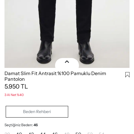
Damat Slim Fit Antrasit %100 Pamuklu Denim
Pantolon
5.950
TL
3 Al Net %40
Beden Rehberi
Seçtiğiniz Beden:
46