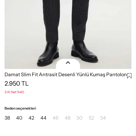
Damat Slim Fit Antrasit Desenli Yünlü Kumaş Pantolon
2.950
TL
3 Al Net %40
Beden seçenekleri
38
40
42
44
46
48
50
52
54