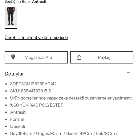
Seçtiğiniz Renk:
Antrasit
Ücretsiz teslimat ve ücretsiz iade
Mağazada Ara
Paylaş
Detaylar
3DF03GU193259A0142
SKU: 8684478291515
Ürün görsellerinde yapay zeka destekli düzenlemeler yapılmıştır.
%60 YÜN %40 POLYESTER
Antrasit
Formal
Desenli
Boy:189Cm / Göğüs:95Cm / Basen:99Cm / Bel:79Cm /