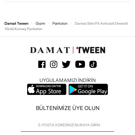
Damat Tween
Giyim
Pantolon
Damat Slim Fit Antrasit Desenli
Yünlü Kumaş Pantolon
UYGULAMAMIZI İNDİRİN
BÜLTENİMİZE ÜYE OLUN