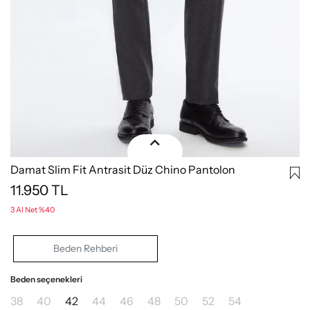
Damat Slim Fit Antrasit Düz Chino Pantolon
11.950
TL
3 Al Net %40
Beden Rehberi
Beden seçenekleri
38
40
42
44
46
48
50
52
54