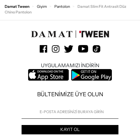
Damat Tween
Giyim
Pantolon
Damat Slim Fit Antrasit Düz
Chino Pantolon
UYGULAMAMIZI İNDİRİN
BÜLTENİMİZE ÜYE OLUN
KAYIT OL