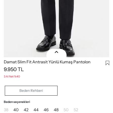
Damat Slim Fit Antrasit Yünlü Kumaş Pantolon
9.950
TL
3 Al Net %40
Beden Rehberi
Beden seçenekleri
38
40
42
44
46
48
50
52