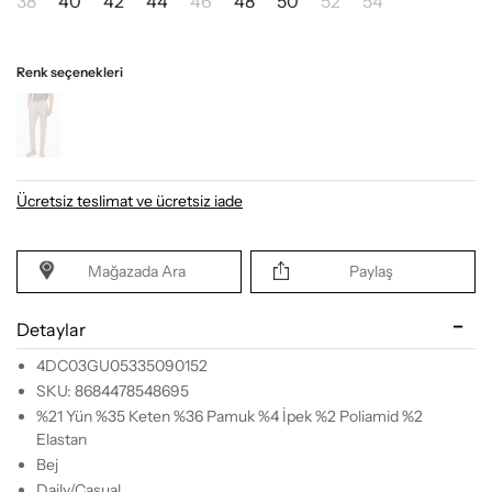
38
40
42
44
46
48
50
52
54
Renk seçenekleri
Ücretsiz teslimat ve ücretsiz iade
Mağazada Ara
Paylaş
Detaylar
4DC03GU05335090152
SKU: 8684478548695
%21 Yün %35 Keten %36 Pamuk %4 İpek %2 Poliamid %2
Elastan
Bej
Daily/Casual