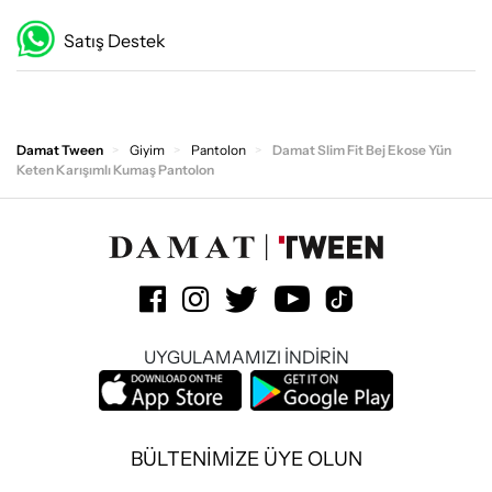
Satış Destek
Damat Tween
Giyim
Pantolon
Damat Slim Fit Bej Ekose Yün
Keten Karışımlı Kumaş Pantolon
UYGULAMAMIZI İNDİRİN
BÜLTENİMİZE ÜYE OLUN