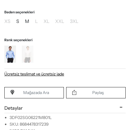
Beden seçenekleri
XS
S
M
L
XL
XXL
3XL
Renk seçenekleri
Ücretsiz teslimat ve ücretsiz iade
Mağazada Ara
Paylaş
Detaylar
3DF02SG06221M801L
SKU: 8684478317239