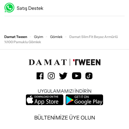
Satış Destek
Damat Tween
Giyim
Gömlek
Damat Slim Fit Beyaz Armürlü
%100 Pamuklu Gömlek
UYGULAMAMIZI İNDİRİN
BÜLTENİMİZE ÜYE OLUN