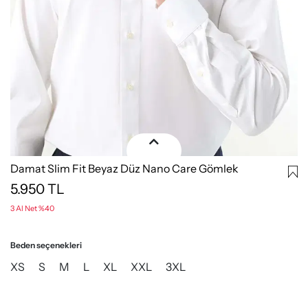
Damat Slim Fit Beyaz Düz Nano Care Gömlek
5.950
TL
3 Al Net %40
Beden seçenekleri
XS
S
M
L
XL
XXL
3XL