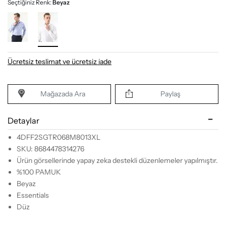
Seçtiğiniz Renk:
Beyaz
Ücretsiz teslimat ve ücretsiz iade
Mağazada Ara
Paylaş
Detaylar
4DFF2SGTR068M8013XL
SKU: 8684478314276
Ürün görsellerinde yapay zeka destekli düzenlemeler yapılmıştır.
%100 PAMUK
Beyaz
Essentials
Düz