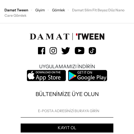
Damat Tween
Giyim
Gömlek
Damat Slim Fit Beyaz Düz Nano
Care Gömlek
UYGULAMAMIZI İNDİRİN
BÜLTENİMİZE ÜYE OLUN
KAYIT OL