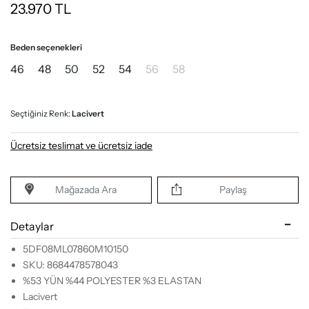
23.970
TL
Beden seçenekleri
46
48
50
52
54
56
58
Seçtiğiniz Renk:
Lacivert
Ücretsiz teslimat ve ücretsiz iade
Mağazada Ara
Paylaş
Detaylar
5DF08ML07860M10150
SKU: 8684478578043
%53 YÜN %44 POLYESTER %3 ELASTAN
Lacivert