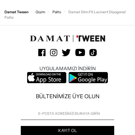
Damat Tween
Giyim
Palto
Damat Slim Fit Lacivert Diyogonal
Palto
UYGULAMAMIZI İNDİRİN
BÜLTENİMİZE ÜYE OLUN
KAYIT OL