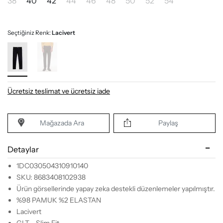
38
40
42
44
46
48
50
52
54
Seçtiğiniz Renk:
Lacivert
Ücretsiz teslimat ve ücretsiz iade
Mağazada Ara
Paylaş
Detaylar
1DC030504310910140
SKU: 8683408102938
Ürün görsellerinde yapay zeka destekli düzenlemeler yapılmıştır.
%98 PAMUK %2 ELASTAN
Lacivert
GLT - Slim Fit