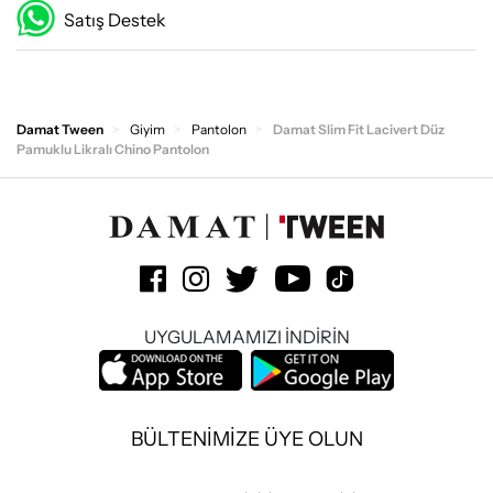
Satış Destek
Damat Tween
Giyim
Pantolon
Damat Slim Fit Lacivert Düz
Pamuklu Likralı Chino Pantolon
UYGULAMAMIZI İNDİRİN
BÜLTENİMİZE ÜYE OLUN