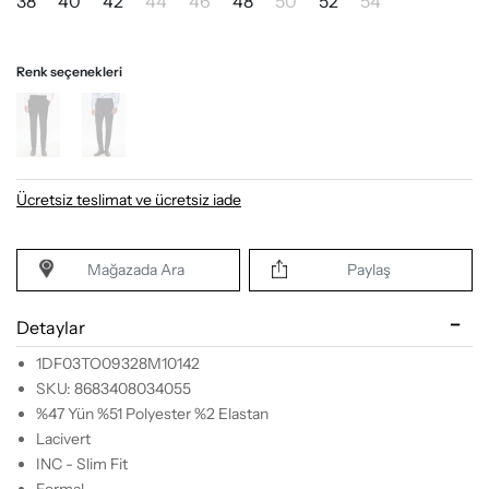
38
40
42
44
46
48
50
52
54
Renk seçenekleri
Ücretsiz teslimat ve ücretsiz iade
Mağazada Ara
Paylaş
Detaylar
1DF03TO09328M10142
SKU: 8683408034055
%47 Yün %51 Polyester %2 Elastan
Lacivert
INC - Slim Fit
Formal