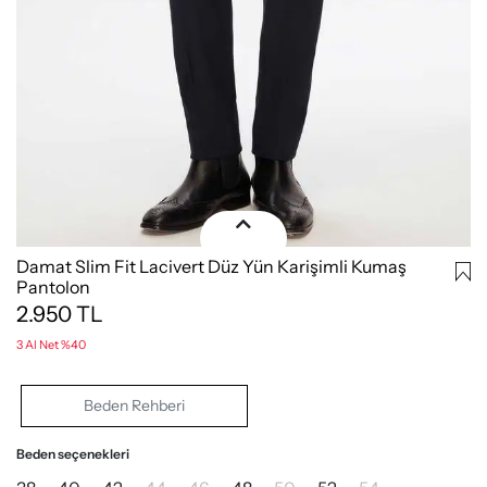
Damat Slim Fit Lacivert Düz Yün Karişimli Kumaş
Pantolon
2.950
TL
3 Al Net %40
Beden Rehberi
Beden seçenekleri