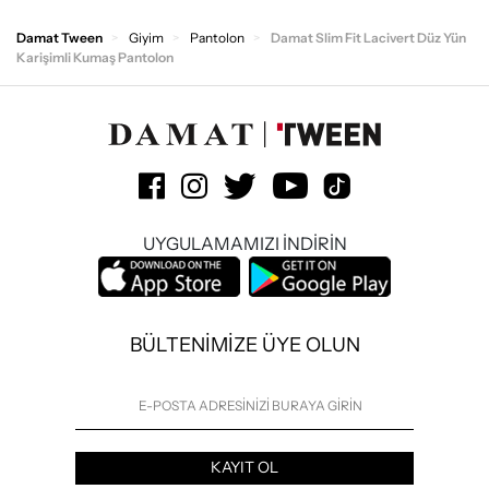
Damat Tween
Giyim
Pantolon
Damat Slim Fit Lacivert Düz Yün
Karişimli Kumaş Pantolon
UYGULAMAMIZI İNDİRİN
BÜLTENİMİZE ÜYE OLUN
KAYIT OL