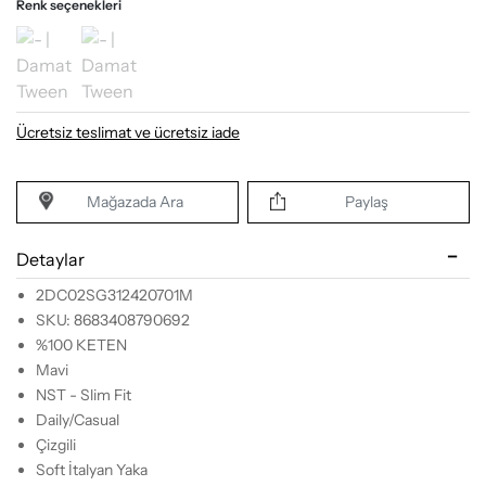
Renk seçenekleri
Ücretsiz teslimat ve ücretsiz iade
Mağazada Ara
Paylaş
Detaylar
2DC02SG312420701M
SKU: 8683408790692
%100 KETEN
Mavi
NST - Slim Fit
Daily/Casual
Çizgili
Soft İtalyan Yaka