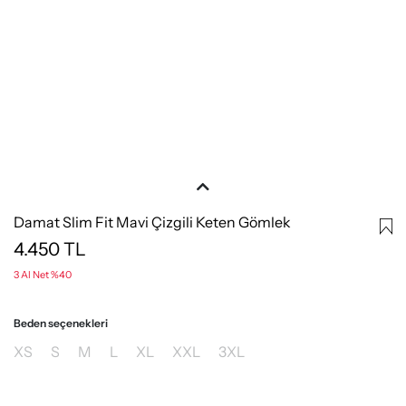
Damat Slim Fit Mavi Çizgili Keten Gömlek
4.450
TL
3 Al Net %40
Beden seçenekleri
XS
S
M
L
XL
XXL
3XL