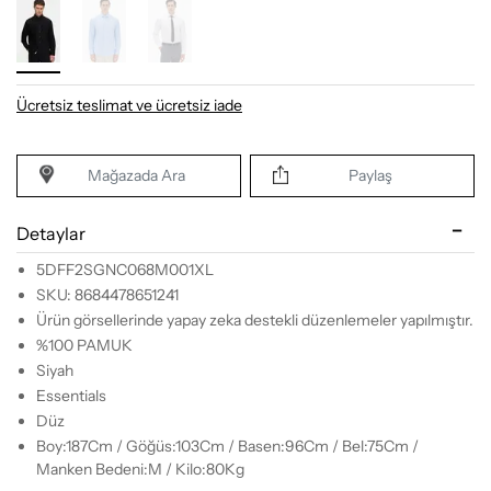
Ücretsiz teslimat ve ücretsiz iade
Mağazada Ara
Paylaş
Detaylar
5DFF2SGNC068M001XL
SKU: 8684478651241
Ürün görsellerinde yapay zeka destekli düzenlemeler yapılmıştır.
%100 PAMUK
Siyah
Essentials
Düz
Boy:187Cm / Göğüs:103Cm / Basen:96Cm / Bel:75Cm /
Manken Bedeni:M / Kilo:80Kg