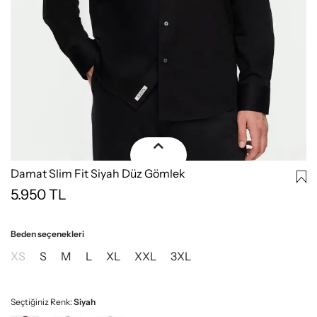
Damat Slim Fit Siyah Düz Gömlek
5.950
TL
Beden seçenekleri
XS
S
M
L
XL
XXL
3XL
Seçtiğiniz Renk:
Siyah