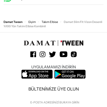
Damat Tween
Giyim
Takım Elbise
Damat Slim Fit Vizon Desenli
%100 Yün Takim Elbise Kombinli
UYGULAMAMIZI İNDİRİN
BÜLTENİMİZE ÜYE OLUN