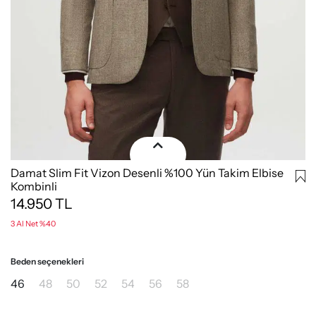
Damat Slim Fit Vizon Desenli %100 Yün Takim Elbise
Kombinli
14.950
TL
3 Al Net %40
Beden seçenekleri
46
48
50
52
54
56
58