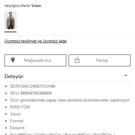
Seçtiğiniz Renk:
Vizon
Ücretsiz teslimat ve ücretsiz iade
Mağazada Ara
Paylaş
Detaylar
3DFK5ML045671V0146
SKU: 8684478288669
Ürün görsellerinde yapay zeka destekli düzenlemeler yapılmıştır.
%100 YÜN
Vizon
Formal
Desenli
Boy:189Cm / Göğüs:95Cm / Basen:99Cm / Bel:79Cm /