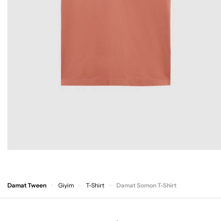
Damat Tween
Giyim
T-Shirt
Damat Somon T-Shirt