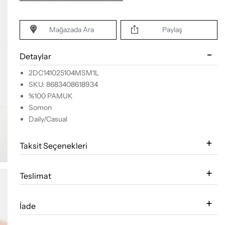
Mağazada Ara
Paylaş
Detaylar
2DC141025104MSM1L
SKU: 8683408618934
%100 PAMUK
Somon
Daily/Casual
Taksit Seçenekleri
Teslimat
İade