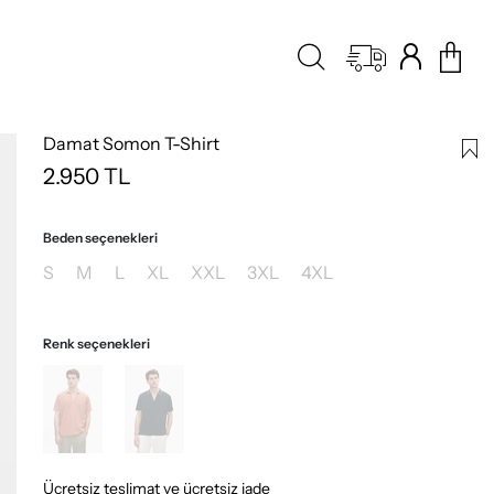
Damat Somon T-Shirt
2.950
TL
Beden seçenekleri
S
M
L
XL
XXL
3XL
4XL
Renk seçenekleri
Ücretsiz teslimat ve ücretsiz iade