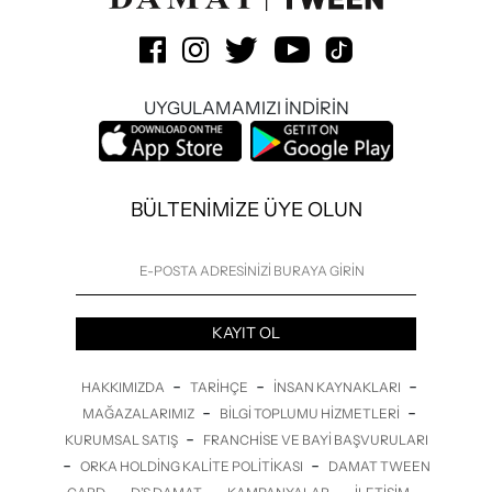
UYGULAMAMIZI İNDİRİN
BÜLTENİMİZE ÜYE OLUN
KAYIT OL
-
-
-
HAKKIMIZDA
TARIHÇE
İNSAN KAYNAKLARI
-
-
MAĞAZALARIMIZ
BILGI TOPLUMU HIZMETLERI
-
KURUMSAL SATIŞ
FRANCHISE VE BAYI BAŞVURULARI
-
-
ORKA HOLDING KALITE POLITIKASI
DAMAT TWEEN
-
-
-
-