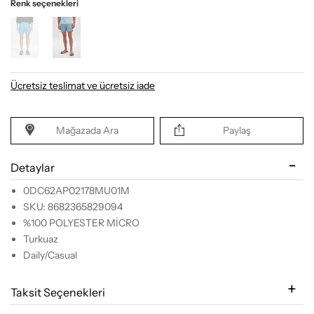
Renk seçenekleri
Ücretsiz teslimat ve ücretsiz iade
Mağazada Ara
Paylaş
Detaylar
0DC62AP02178MU01M
SKU: 8682365829094
%100 POLYESTER MİCRO
Turkuaz
Daily/Casual
Taksit Seçenekleri