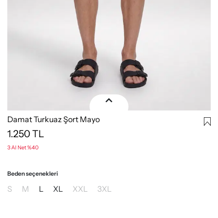
Damat Turkuaz Şort Mayo
1.250
TL
3 Al Net %40
Beden seçenekleri
S
M
L
XL
XXL
3XL