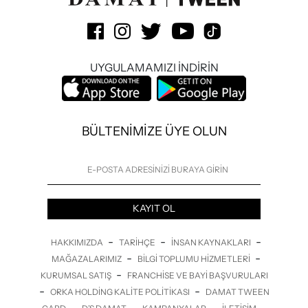
UYGULAMAMIZI İNDİRİN
BÜLTENİMİZE ÜYE OLUN
KAYIT OL
-
-
-
HAKKIMIZDA
TARIHÇE
İNSAN KAYNAKLARI
-
-
MAĞAZALARIMIZ
BILGI TOPLUMU HIZMETLERI
-
KURUMSAL SATIŞ
FRANCHISE VE BAYI BAŞVURULARI
-
-
ORKA HOLDING KALITE POLITIKASI
DAMAT TWEEN
-
-
-
-