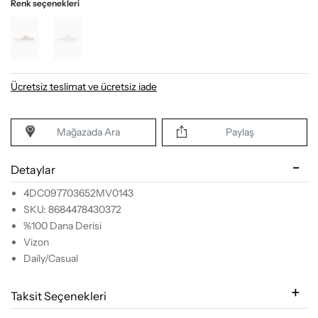
Renk seçenekleri
Ücretsiz teslimat ve ücretsiz iade
Mağazada Ara
Paylaş
Detaylar
4DC097703652MV0143
SKU: 8684478430372
%100 Dana Derisi
Vizon
Daily/Casual
Taksit Seçenekleri