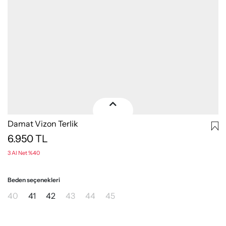
Damat Vizon Terlik
6.950
TL
3 Al Net %40
Beden seçenekleri
40
41
42
43
44
45